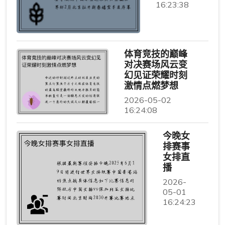
16:23:38
体育竞技的巅峰
对决赛场风云变
幻见证荣耀时刻
激情点燃梦想
2026-05-02
16:24:08
今晚女
排赛事
女排直
播
2026-
05-01
16:24:23