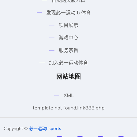
首页网页版入口
发现必一运动 b 体育
项目展示
游戏中心
服务宗旨
加入必一运动体育
网站地图
XML
template not found:link888.php
Copyright ©
必一运动bsports
.