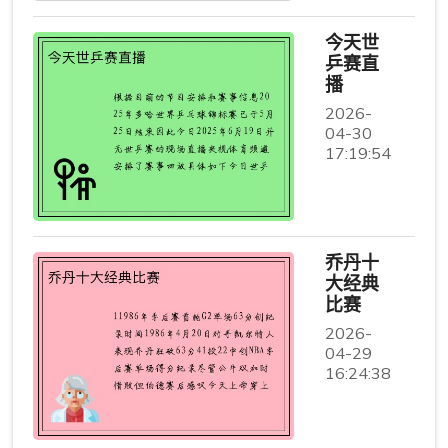
今天世
乒赛直
播
2026-
04-30
17:19:54
乔丹十
大经典
比赛
2026-
04-29
16:24:38