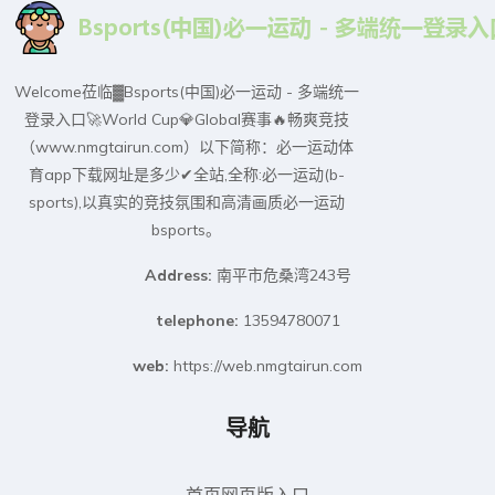
Welcome莅临▓Bsports(中国)必一运动 - 多端统一
登录入口🚀World Cup💎Global赛事🔥畅爽竞技
（www.nmgtairun.com）以下简称：必一运动体
育app下载网址是多少✔全站,全称:必一运动(b-
sports),以真实的竞技氛围和高清画质必一运动
bsports。
Address:
南平市危桑湾243号
telephone:
13594780071
web:
https://web.nmgtairun.com
导航