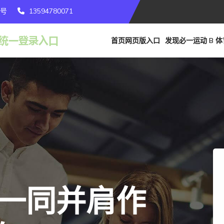
3号
13594780071
首页网页版入口
发现必一运动 B 体
家一同并肩作