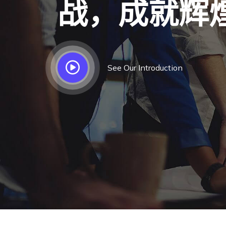
战，成就辉
See Our Introduction